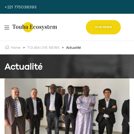
+221 775038393
OUR NEWS
Home
>
TOUBA.UVE NEWS
>
Actualité
Actualité