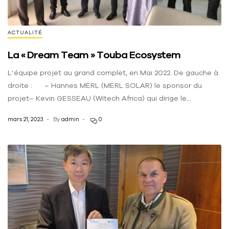
ACTUALITÉ
La « Dream Team » Touba Ecosystem
L’équipe projet au grand complet, en Mai 2022. De gauche à
droite : – Hannes MERL (MERL SOLAR) le sponsor du
projet– Kevin GESSEAU (Witech Africa) qui dirige le
développement du projet– Mass THIAM ex SONAGED, le
mars 21, 2023
By
admin
0
ressource manager du projet – Arona DIOP (MERL Sénégal)–
Cheikh MBAKÉ (ECOSALUBRE) – Denis BAUER (CNIM-
MARTIN Private Limited) notre futur […]