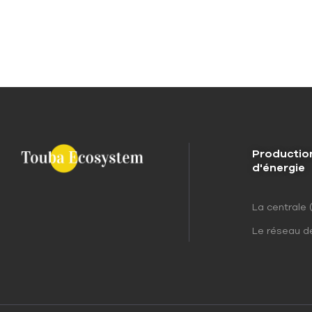
Productio
d'énergie
La centrale 
Le réseau d