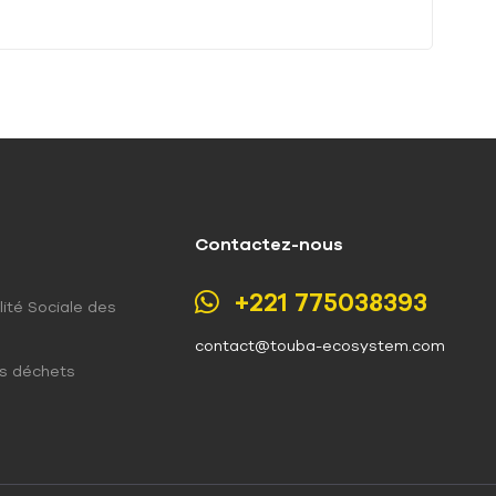
Contactez-nous
+221 775038393
ité Sociale des
contact@touba-ecosystem.com
es déchets