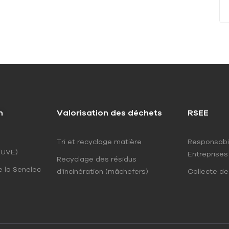
n
Valorisation des déchets
RSEE
Tri et recyclage matière
Responsabil
(UVE)
Entreprises
Recyclage des résidus
e la Senelec
d'incinération (mâchefers)
Collecte d