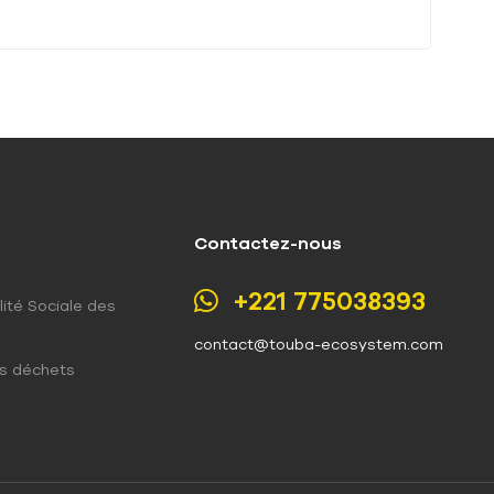
Contactez-nous
+221 775038393
ité Sociale des
contact@touba-ecosystem.com
es déchets