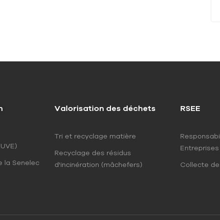
n
Valorisation des déchets
RSEE
Tri et recyclage matière
Responsabil
(UVE)
Entreprises
Recyclage des résidus
e la Senelec
d'incinération (mâchefers)
Collecte d