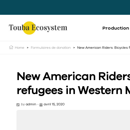
Production
Home
>
Formulaires de donation
>
New American Riders: Bicycles 
New American Riders:
refugees in Western
by
admin
-
avril 15, 2020