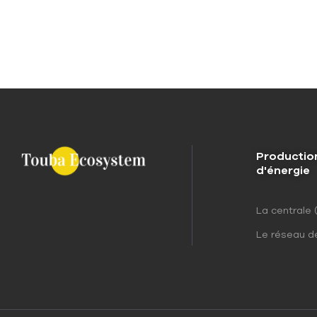
Productio
d'énergie
La centrale 
Le réseau d